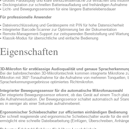
• Großes Farbdisplay und klare Benutzeroberfläche zur einfachen und intuiti
• Dockingstation zur schnellen Batterieaufladung und freihändigen Aufnahme
• Licht- und Bewegungssensoren für eine längere Batterielebensdauer
Für professionelle Anwender
• Dateiverschlüsselung und Gerätesperre mit PIN für hohe Datensicherheit
• Integrierter Barcode-Scanner zur Optimierung bei der Dokumentation
• Remote-Management-Support zur zeitsparenden Bereitstellung und Wartun
• Klassik-Modus für übersichtliche und einfache Bedienung
Eigenschaften
3D-Mikrofon für erstklassige Audioqualität und genaue Spracherkennun
Bei der bahnbrechenden 3D-Mikrofontechnik kommen integrierte Mikrofone zu
Mikrofon mit 360°-Tonaufnahme für die Aufnahme von mehreren Tonquellen, b
Spracherkennungsergebnisse optimiertes Richtmikrofon.
Integrierter Bewegungssensor für die automatische Mikrofonauswahl
Der integrierte Bewegungssensor erkennt, ob das Gerät auf einem Tisch platz
die Aufnahmesituation. Der Bewegungssensor schaltet automatisch auf Stand
es in weniger als einer Sekunde aufnahmebereit.
Ergonomischer Schiebeschalter zur effizienten einhändigen Bedienung
Der schnell reagierende und ergonomische Schiebeschalter wurde für die ei
ermöglicht eine schnelle Dateibearbeitung (Einfügen, Überschreiben, Anhängen)