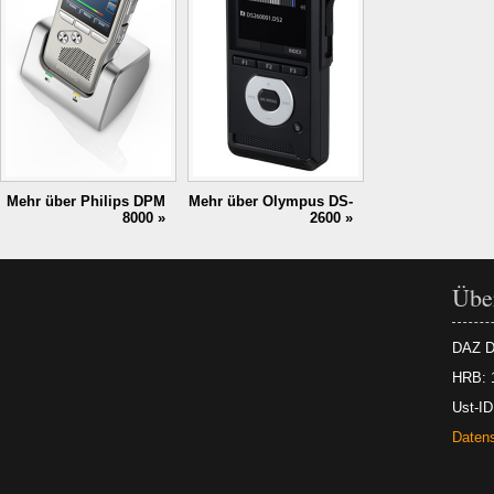
Mehr über Philips DPM
Mehr über Olympus DS-
8000 »
2600 »
Über
DAZ D
HRB: 
Ust-I
Daten