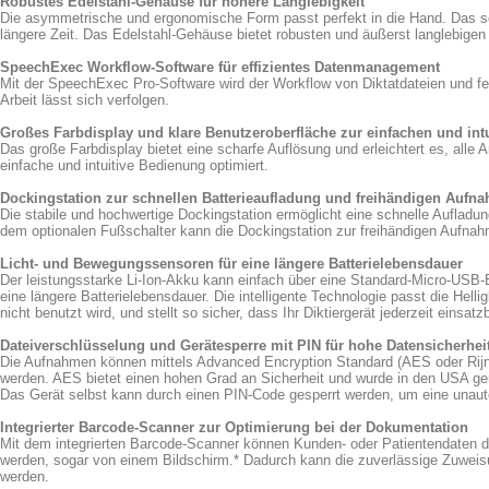
Robustes Edelstahl-Gehäuse für höhere Langlebigkeit
Die asymmetrische und ergonomische Form passt perfekt in die Hand. Das sc
längere Zeit. Das Edelstahl-Gehäuse bietet robusten und äußerst langlebigen
SpeechExec Workflow-Software für effizientes Datenmanagement
Mit der SpeechExec Pro-Software wird der Workflow von Diktatdateien und fer
Arbeit lässt sich verfolgen.
Großes Farbdisplay und klare Benutzeroberfläche zur einfachen und int
Das große Farbdisplay bietet eine scharfe Auflösung und erleichtert es, alle
einfache und intuitive Bedienung optimiert.
Dockingstation zur schnellen Batterieaufladung und freihändigen Aufn
Die stabile und hochwertige Dockingstation ermöglicht eine schnelle Auflad
dem optionalen Fußschalter kann die Dockingstation zur freihändigen Aufna
Licht- und Bewegungssensoren für eine längere Batterielebensdauer
Der leistungsstarke Li-Ion-Akku kann einfach über eine Standard-Micro-USB-
eine längere Batterielebensdauer. Die intelligente Technologie passt die He
nicht benutzt wird, und stellt so sicher, dass Ihr Diktiergerät jederzeit einsatzb
Dateiverschlüsselung und Gerätesperre mit PIN für hohe Datensicherhei
Die Aufnahmen können mittels Advanced Encryption Standard (AES oder Rijnda
werden. AES bietet einen hohen Grad an Sicherheit und wurde in den USA g
Das Gerät selbst kann durch einen PIN-Code gesperrt werden, um eine unaut
Integrierter Barcode-Scanner zur Optimierung bei der Dokumentation
Mit dem integrierten Barcode-Scanner können Kunden- oder Patientendaten 
werden, sogar von einem Bildschirm.* Dadurch kann die zuverlässige Zuweisu
werden.