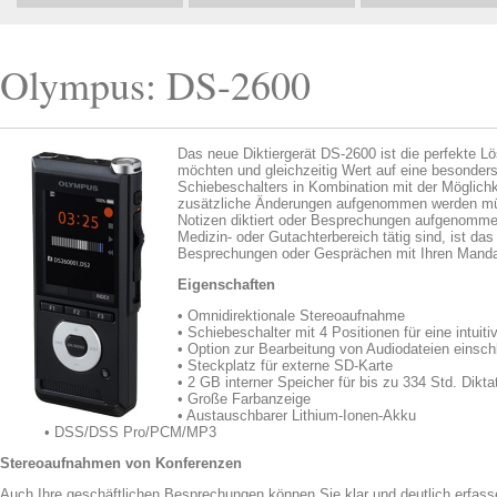
Olympus: DS-2600
Das neue Diktiergerät DS-2600 ist die perfekte L
möchten und gleichzeitig Wert auf eine besonde
Schiebeschalters in Kombination mit der Möglich
zusätzliche Änderungen aufgenommen werden müsse
Notizen diktiert oder Besprechungen aufgenommen
Medizin- oder Gutachterbereich tätig sind, ist d
Besprechungen oder Gesprächen mit Ihren Manda
Eigenschaften
• Omnidirektionale Stereoaufnahme
• Schiebeschalter mit 4 Positionen für eine intuit
• Option zur Bearbeitung von Audiodateien einsch
• Steckplatz für externe SD-Karte
• 2 GB interner Speicher für bis zu 334 Std. Dikt
• Große Farbanzeige
• Austauschbarer Lithium-Ionen-Akku
• DSS/DSS Pro/PCM/MP3
Stereoaufnahmen von Konferenzen
Auch Ihre geschäftlichen Besprechungen können Sie klar und deutlich erfass