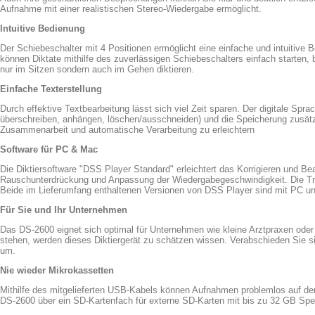
Aufnahme mit einer realistischen Stereo-Wiedergabe ermöglicht.
Intuitive Bedienung
Der Schiebeschalter mit 4 Positionen ermöglicht eine einfache und intuitive
können Diktate mithilfe des zuverlässigen Schiebeschalters einfach starten,
nur im Sitzen sondern auch im Gehen diktieren.
Einfache Texterstellung
Durch effektive Textbearbeitung lässt sich viel Zeit sparen. Der digitale Spr
überschreiben, anhängen, löschen/ausschneiden) und die Speicherung zusätzl
Zusammenarbeit und automatische Verarbeitung zu erleichtern
Software für PC & Mac
Die Diktiersoftware "DSS Player Standard" erleichtert das Korrigieren und Be
Rauschunterdrückung und Anpassung der Wiedergabegeschwindigkeit. Die Trans
Beide im Lieferumfang enthaltenen Versionen von DSS Player sind mit PC u
Für Sie und Ihr Unternehmen
Das DS-2600 eignet sich optimal für Unternehmen wie kleine Arztpraxen ode
stehen, werden dieses Diktiergerät zu schätzen wissen. Verabschieden Sie si
um.
Nie wieder Mikrokassetten
Mithilfe des mitgelieferten USB-Kabels können Aufnahmen problemlos auf de
DS-2600 über ein SD-Kartenfach für externe SD-Karten mit bis zu 32 GB Speic